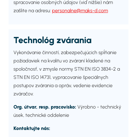
spracovanie osobných údajov (viď nižšie) nám
zašlite na adresu:
personalne@maks-d.com
Technológ zvárania
Vykonávanie činností, zabezpečujúcich spĺňanie
požiadaviek na kvalitu vo zváraní kladené na
spoločnosť, v zmysle normy STN EN ISO 3834-2 a
STN EN ISO 14731, vypracovanie špeciálnych
postupov zvárania a opráv, vedenie evidencie
zváračov.
Org. útvar, resp. pracovisko:
Výrobno - technický
úsek, technické oddelenie
Kontaktujte nás: