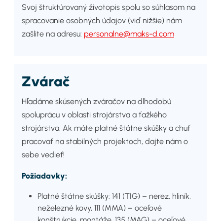
Svoj štruktúrovaný životopis spolu so súhlasom na
spracovanie osobných údajov (viď nižšie) nám
zašlite na adresu:
personalne@maks-d.com
Zvárač
Hľadáme skúsených zváračov na dlhodobú
spoluprácu v oblasti strojárstva a ťažkého
strojárstva. Ak máte platné štátne skúšky a chuť
pracovať na stabilných projektoch, dajte nám o
sebe vedieť!
Požiadavky:
Platné štátne skúšky: 141 (TIG) – nerez, hliník,
neželezné kovy, 111 (MMA) – oceľové
konštrukcie, montáže, 135 (MAG) – oceľové